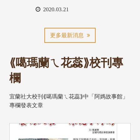
日
2020.03.21
期
更多最新消息
⟪噶瑪蘭ㄟ花蕊⟫校刊專
欄
宜蘭社大校刊⟪噶瑪蘭ㄟ花蕊⟫中「阿媽故事館」
專欄發表文章