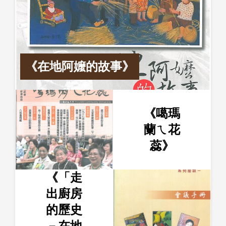
《在地阿嬤的故事》
《噶瑪
蘭ㄟ花
蕊》
《「走
出廚房
的歷史