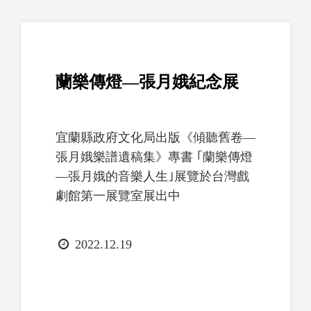
蘭樂傳燈—張月娥紀念展
宜蘭縣政府文化局出版《傾聽舊卷—
張月娥樂譜遺稿集》專書 ｢蘭樂傳燈
—張月娥的音樂人生｣展覽於台灣戲
劇館第一展覽室展出中
日
2022.12.19
期