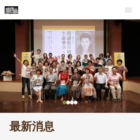
跳
到
Togg
主
navig
上
下
要
一
一
內
張
張
容
區
塊
最新消息